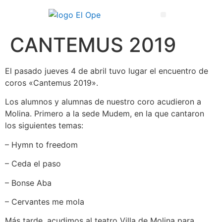
Técnico Superior en Enseñanza y Animación Sociodeportiva
CANTEMUS 2019
El pasado jueves 4 de abril tuvo lugar el encuentro de
coros «Cantemus 2019».
Los alumnos y alumnas de nuestro coro acudieron a
Molina. Primero a la sede Mudem, en la que cantaron
los siguientes temas:
– Hymn to freedom
– Ceda el paso
– Bonse Aba
– Cervantes me mola
Más tarde, acudimos al teatro Villa de Molina para