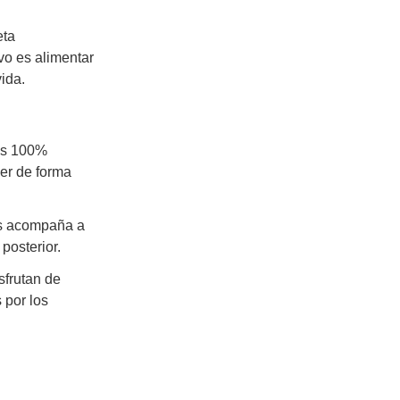
eta
vo es alimentar
vida.
es 100%
er de forma
es acompaña a
posterior.
sfrutan de
 por los