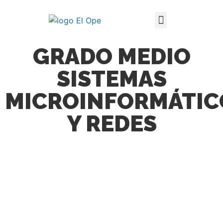
Técnico Superior en Enseñanza y Animación Sociodeportiva
GRADO MEDIO
SISTEMAS
MICROINFORMÁTIC
Y REDES