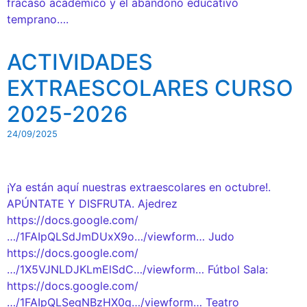
fracaso académico y el abandono educativo
temprano….
ACTIVIDADES
EXTRAESCOLARES CURSO
2025-2026
24/09/2025
¡Ya están aquí nuestras extraescolares en octubre!.
APÚNTATE Y DISFRUTA. Ajedrez
https://docs.google.com/
…/1FAIpQLSdJmDUxX9o…/viewform… Judo
https://docs.google.com/
…/1X5VJNLDJKLmElSdC…/viewform… Fútbol Sala:
https://docs.google.com/
…/1FAIpQLSegNBzHX0g…/viewform… Teatro