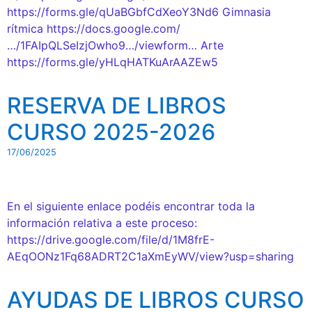
https://forms.gle/qUaBGbfCdXeoY3Nd6 Gimnasia
rítmica https://docs.google.com/
…/1FAIpQLSeIzjOwho9…/viewform… Arte
https://forms.gle/yHLqHATKuArAAZEw5
RESERVA DE LIBROS
CURSO 2025-2026
17/06/2025
En el siguiente enlace podéis encontrar toda la
información relativa a este proceso:
https://drive.google.com/file/d/1M8frE-
AEqOONz1Fq68ADRT2C1aXmEyWV/view?usp=sharing
AYUDAS DE LIBROS CURSO