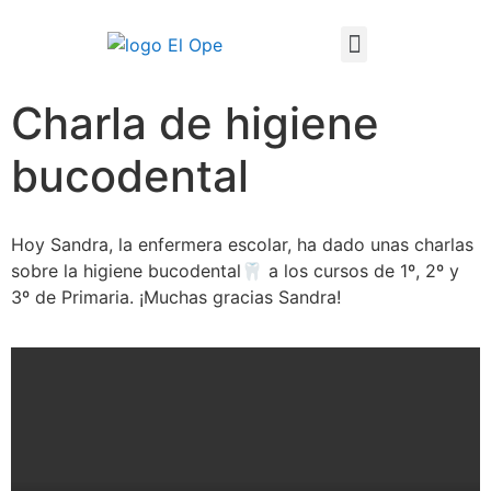
Técnico Superior en Enseñanza y Animación Sociodeportiva
Charla de higiene
bucodental
Hoy Sandra, la enfermera escolar, ha dado unas charlas
sobre la higiene bucodental🦷 a los cursos de 1º, 2º y
3º de Primaria. ¡Muchas gracias Sandra!