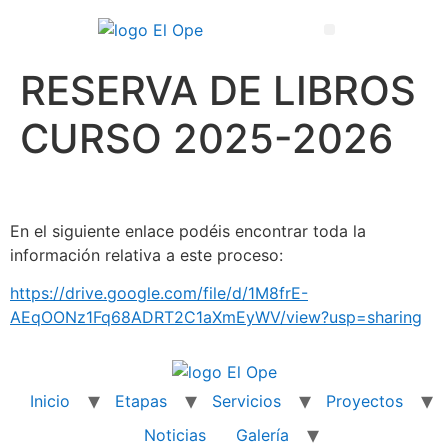
Técnico Superior en Enseñanza y Animación Sociodeportiva
RESERVA DE LIBROS
CURSO 2025-2026
En el siguiente enlace podéis encontrar toda la
información relativa a este proceso:
https://drive.google.com/file/d/1M8frE-
AEqOONz1Fq68ADRT2C1aXmEyWV/view?usp=sharing
Inicio
Etapas
Servicios
Proyectos
Noticias
Galería