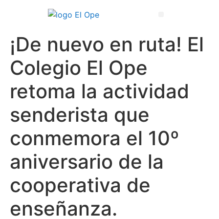
Técnico Superior en Enseñanza y Animación Sociodeportiva
¡De nuevo en ruta! El
Colegio El Ope
retoma la actividad
senderista que
conmemora el 10º
aniversario de la
cooperativa de
enseñanza.