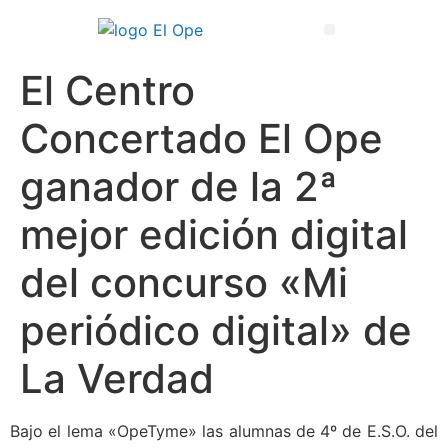
Técnico Superior en Enseñanza y Animación Sociodeportiva
El Centro
Concertado El Ope
ganador de la 2ª
mejor edición digital
del concurso «Mi
periódico digital» de
La Verdad
Bajo el lema «OpeTyme» las alumnas de 4º de E.S.O. del