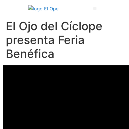
Técnico Superior en Enseñanza y Animación Sociodeportiva
El Ojo del Cíclope
presenta Feria
Benéfica