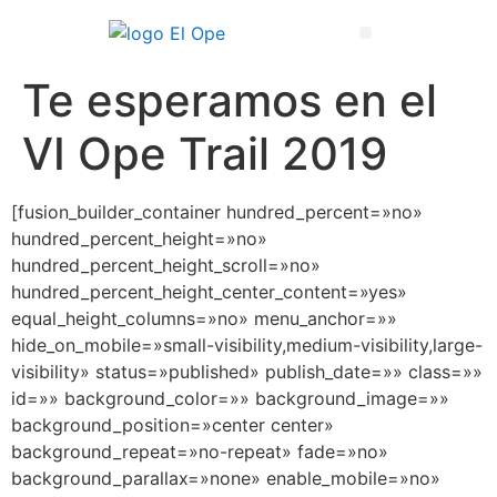
Técnico Superior en Enseñanza y Animación Sociodeportiva
Te esperamos en el
VI Ope Trail 2019
[fusion_builder_container hundred_percent=»no»
hundred_percent_height=»no»
hundred_percent_height_scroll=»no»
hundred_percent_height_center_content=»yes»
equal_height_columns=»no» menu_anchor=»»
hide_on_mobile=»small-visibility,medium-visibility,large-
visibility» status=»published» publish_date=»» class=»»
id=»» background_color=»» background_image=»»
background_position=»center center»
background_repeat=»no-repeat» fade=»no»
background_parallax=»none» enable_mobile=»no»