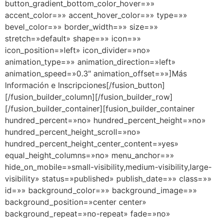
button_gradient_bottom_color_hover=»»
accent_color=»» accent_hover_color=»» type=»»
bevel_color=»» border_width=»» size=»»
stretch=»default» shape=»» icon=»»
icon_position=»left» icon_divider=»no»
animation_type=»» animation_direction=»left»
animation_speed=»0.3″ animation_offset=»»]Más
Información e Inscripciones[/fusion_button]
[/fusion_builder_column][/fusion_builder_row]
[/fusion_builder_container][fusion_builder_container
hundred_percent=»no» hundred_percent_height=»no»
hundred_percent_height_scroll=»no»
hundred_percent_height_center_content=»yes»
equal_height_columns=»no» menu_anchor=»»
hide_on_mobile=»small-visibility,medium-visibility,large-
visibility» status=»published» publish_date=»» class=»»
id=»» background_color=»» background_image=»»
background_position=»center center»
background_repeat=»no-repeat» fade=»no»