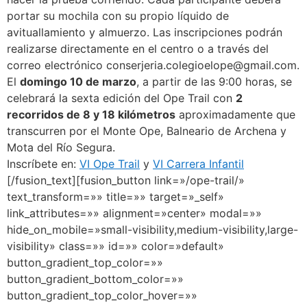
portar su mochila con su propio líquido de
avituallamiento y almuerzo. Las inscripciones podrán
realizarse directamente en el centro o a través del
correo electrónico conserjeria.colegioelope@gmail.com.
El
domingo 10 de marzo
, a partir de las 9:00 horas, se
celebrará la sexta edición del Ope Trail con
2
recorridos de 8 y 18 kilómetros
aproximadamente que
transcurren por el Monte Ope, Balneario de Archena y
Mota del Río Segura.
Inscríbete en:
VI Ope Trail
y
VI Carrera Infantil
[/fusion_text][fusion_button link=»/ope-trail/»
text_transform=»» title=»» target=»_self»
link_attributes=»» alignment=»center» modal=»»
hide_on_mobile=»small-visibility,medium-visibility,large-
visibility» class=»» id=»» color=»default»
button_gradient_top_color=»»
button_gradient_bottom_color=»»
button_gradient_top_color_hover=»»