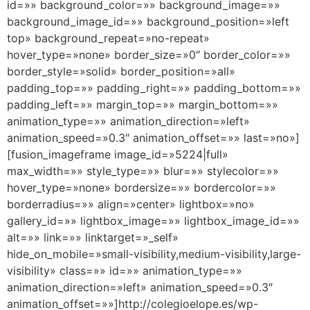
id=»» background_color=»» background_image=»»
background_image_id=»» background_position=»left
top» background_repeat=»no-repeat»
hover_type=»none» border_size=»0″ border_color=»»
border_style=»solid» border_position=»all»
padding_top=»» padding_right=»» padding_bottom=»»
padding_left=»» margin_top=»» margin_bottom=»»
animation_type=»» animation_direction=»left»
animation_speed=»0.3″ animation_offset=»» last=»no»]
[fusion_imageframe image_id=»5224|full»
max_width=»» style_type=»» blur=»» stylecolor=»»
hover_type=»none» bordersize=»» bordercolor=»»
borderradius=»» align=»center» lightbox=»no»
gallery_id=»» lightbox_image=»» lightbox_image_id=»»
alt=»» link=»» linktarget=»_self»
hide_on_mobile=»small-visibility,medium-visibility,large-
visibility» class=»» id=»» animation_type=»»
animation_direction=»left» animation_speed=»0.3″
animation_offset=»»]http://colegioelope.es/wp-