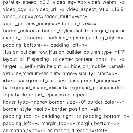
parallax_speed=»0.3″ video_mp4=»» video_webm=»»
video_ogv=»» video_url=»» video_aspect_ratio=»16:9″
video_loop=»yes» video_mute=»yes»
video_preview_image=»» border_size=»»
border_color=»» border_style=»solid» margin_top=»»
margin_bottom=»» padding_top=»» padding_right=»»
padding_bottom=»» padding_left=»»]
[fusion_builder_row][fusion_builder_column type=»1_1″
layout=»1_1″ spacing=»» center_content=»no» link=»»
target=»_self» min_height=»» hide_on_mobile=»small-
visibility,medium-visibility,large-visibility» class=»»
id=»» background_color=»» background_image=»»
background_image_id=»» background_position=»left
top» background_repeat=»no-repeat»
hover_type=»none» border_size=»0″ border_color=»»
border_style=»solid» border_position=»all»
padding_top=»» padding_right=»» padding_bottom=»»
padding_left=»» margin_top=»» margin_bottom=»»
animation_type=»» animation_direction=»left»