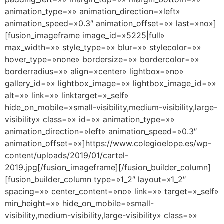
animation_type=»» animation_direction=»left»
animation_speed=»0.3″ animation_offset=»» last=»no»]
[fusion_imageframe image_id=»5225|full»
max_width=»» style_type=»» blur=»» stylecolor=»»
hover_type=»none» bordersize=»» bordercolor=»»
borderradius=»» align=»center» lightbox=»no»
gallery_id=»» lightbox_image=»» lightbox_image_id=»»
alt=»» link=»» linktarget=»_self»
hide_on_mobile=»small-visibility,medium-visibility,large-
visibility» class=»» id=»» animation_type=»»
animation_direction=»left» animation_speed=»0.3″
animation_offset=»»]https://www.colegioelope.es/wp-
content/uploads/2019/01/cartel-
2019.jpg[/fusion_imageframe][/fusion_builder_column]
[fusion_builder_column type=»1_2″ layout=»1_2″
spacing=»» center_content=»no» link=»» target=»_self»
min_height=»» hide_on_mobile=»small-
visibility,medium-visibility,large-visibility» class=»»