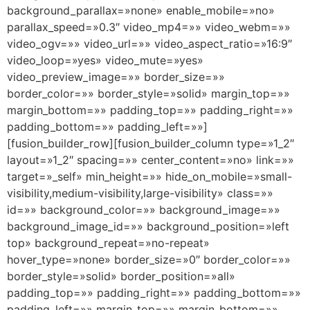
background_parallax=»none» enable_mobile=»no»
parallax_speed=»0.3″ video_mp4=»» video_webm=»»
video_ogv=»» video_url=»» video_aspect_ratio=»16:9″
video_loop=»yes» video_mute=»yes»
video_preview_image=»» border_size=»»
border_color=»» border_style=»solid» margin_top=»»
margin_bottom=»» padding_top=»» padding_right=»»
padding_bottom=»» padding_left=»»]
[fusion_builder_row][fusion_builder_column type=»1_2″
layout=»1_2″ spacing=»» center_content=»no» link=»»
target=»_self» min_height=»» hide_on_mobile=»small-
visibility,medium-visibility,large-visibility» class=»»
id=»» background_color=»» background_image=»»
background_image_id=»» background_position=»left
top» background_repeat=»no-repeat»
hover_type=»none» border_size=»0″ border_color=»»
border_style=»solid» border_position=»all»
padding_top=»» padding_right=»» padding_bottom=»»
padding_left=»» margin_top=»» margin_bottom=»»