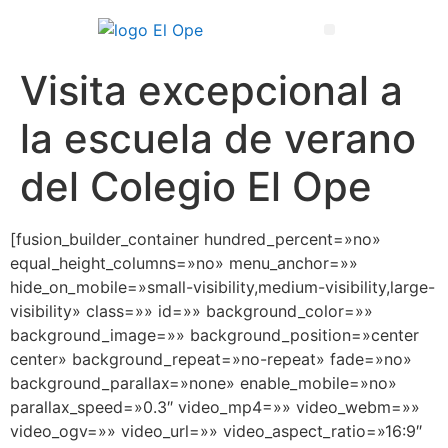
Técnico Superior en Enseñanza y Animación Sociodeportiva
Visita excepcional a
la escuela de verano
del Colegio El Ope
[fusion_builder_container hundred_percent=»no»
equal_height_columns=»no» menu_anchor=»»
hide_on_mobile=»small-visibility,medium-visibility,large-
visibility» class=»» id=»» background_color=»»
background_image=»» background_position=»center
center» background_repeat=»no-repeat» fade=»no»
background_parallax=»none» enable_mobile=»no»
parallax_speed=»0.3″ video_mp4=»» video_webm=»»
video_ogv=»» video_url=»» video_aspect_ratio=»16:9″