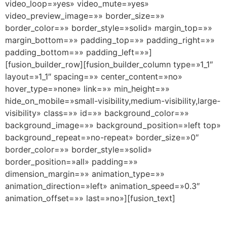
video_loop=»yes» video_mute=»yes»
video_preview_image=»» border_size=»»
border_color=»» border_style=»solid» margin_top=»»
margin_bottom=»» padding_top=»» padding_right=»»
padding_bottom=»» padding_left=»»]
[fusion_builder_row][fusion_builder_column type=»1_1″
layout=»1_1″ spacing=»» center_content=»no»
hover_type=»none» link=»» min_height=»»
hide_on_mobile=»small-visibility,medium-visibility,large-
visibility» class=»» id=»» background_color=»»
background_image=»» background_position=»left top»
background_repeat=»no-repeat» border_size=»0″
border_color=»» border_style=»solid»
border_position=»all» padding=»»
dimension_margin=»» animation_type=»»
animation_direction=»left» animation_speed=»0.3″
animation_offset=»» last=»no»][fusion_text]