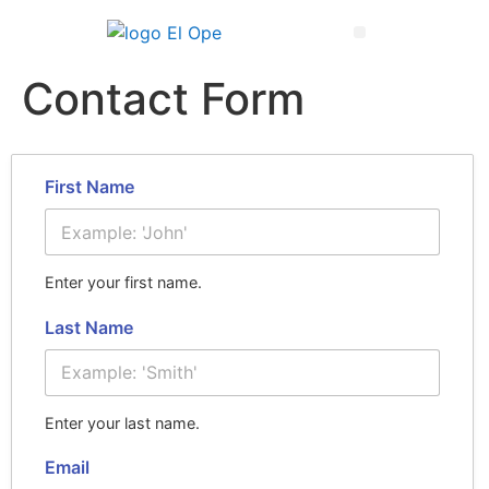
Técnico Superior en Enseñanza y Animación Sociodeportiva
Contact Form
First Name
Enter your first name.
Last Name
Enter your last name.
Email