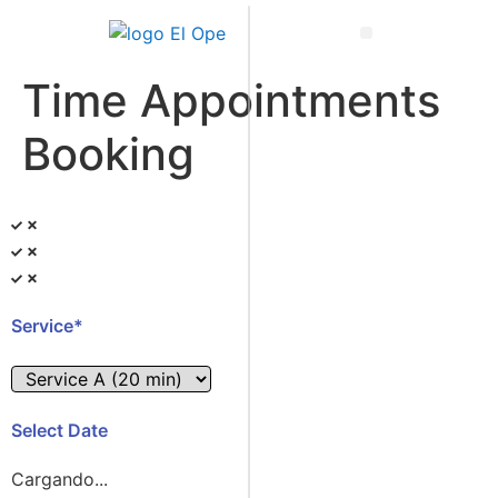
Técnico Superior en Enseñanza y Animación Sociodeportiva
Time Appointments
Booking
Service*
Select Date
Cargando...